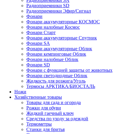
Радиоприемники SA
Радиоприемники SD
Радиоприемники Эфир/Сигнал
Фонари
Фонари аккумуляторные КОСМОС
Фонари налобные Космос
Фонари Старт
Фонари аккумуляторные Спутник
Фонари SA
Фонари аккумуляторные Облик
Фонари кемпинговые Облик
Фонари налобные Облик
Фонари SD
Фонари с функцией защиты от животных
Фонари светодиодные Облик
Жидкость для розжига/Уголь
Термосы АРКТИКА/БИОСТАЛЬ
Ножи
Хозяйственные товары
Товары для сада и огорода
Рожки для обуви
Жидкий гаечный ключ
Средства по уходу за одеждой
Термометры
Станки для бритья