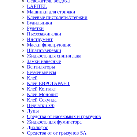
Освежитель воздуха
LAFITEL
Машинки для стрижки
Клеевые пистолеты/стержни
Будильники
Рулетки
Пьезозажигалки
Инструмент
Маски фильтрующие
Шпагат/веревки
Жидкость для снятия лака
Замки навесные
Вентиляторы
Безмены/весы
Клей
Клей ЕВРОГАРАНТ
Клей Контакт
Клей Монолит
Клей Секунда
Перчатки х/б
Лупы
Средства от насекомых и грызунов
Жидкость для фумигатора
Дихлофос
Средства от от грызунов SA