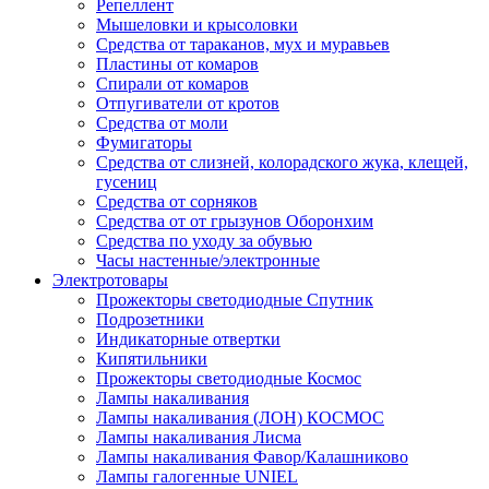
Репеллент
Мышеловки и крысоловки
Средства от тараканов, мух и муравьев
Пластины от комаров
Спирали от комаров
Отпугиватели от кротов
Средства от моли
Фумигаторы
Средства от слизней, колорадского жука, клещей,
гусениц
Средства от сорняков
Средства от от грызунов Оборонхим
Средства по уходу за обувью
Часы настенные/электронные
Электротовары
Прожекторы светодиодные Спутник
Подрозетники
Индикаторные отвертки
Кипятильники
Прожекторы светодиодные Космос
Лампы накаливания
Лампы накаливания (ЛОН) КОСМОС
Лампы накаливания Лисма
Лампы накаливания Фавор/Калашниково
Лампы галогенные UNIEL