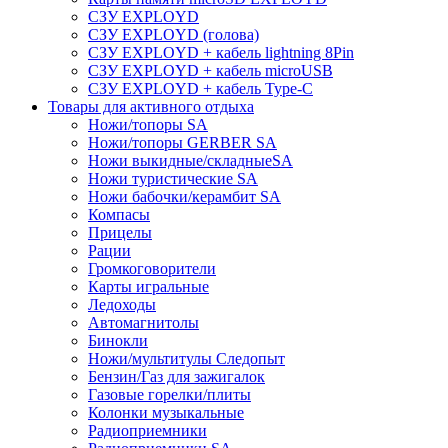
СЗУ EXPLOYD
СЗУ EXPLOYD (голова)
СЗУ EXPLOYD + кабель lightning 8Pin
СЗУ EXPLOYD + кабель microUSB
СЗУ EXPLOYD + кабель Type-C
Товары для активного отдыха
Ножи/топоры SA
Ножи/топоры GERBER SA
Ножи выкидные/складныеSA
Ножи туристические SA
Ножи бабочки/керамбит SA
Компасы
Прицелы
Рации
Громкоговорители
Карты игральные
Ледоходы
Автомагнитолы
Бинокли
Ножи/мультитулы Следопыт
Бензин/Газ для зажигалок
Газовые горелки/плиты
Колонки музыкальные
Радиоприемники