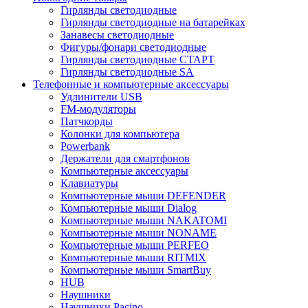
Гирлянды светодиодные
Гирлянды светодиодные на батарейках
Занавесы светодиодные
Фигуры/фонари светодиодные
Гирлянды светодиодные CТАРТ
Гирлянды светодиодные SA
Телефонные и компьютерные аксессуары
Удлинители USB
FM-модуляторы
Патчкорды
Колонки для компьютера
Powerbank
Держатели для смартфонов
Компьютерные аксессуары
Клавиатуры
Компьютерные мыши DEFENDER
Компьютерные мыши Dialog
Компьютерные мыши NAKATOMI
Компьютерные мыши NONAME
Компьютерные мыши PERFEO
Компьютерные мыши RITMIX
Компьютерные мыши SmartBuy
HUB
Наушники
Наушники Pacino