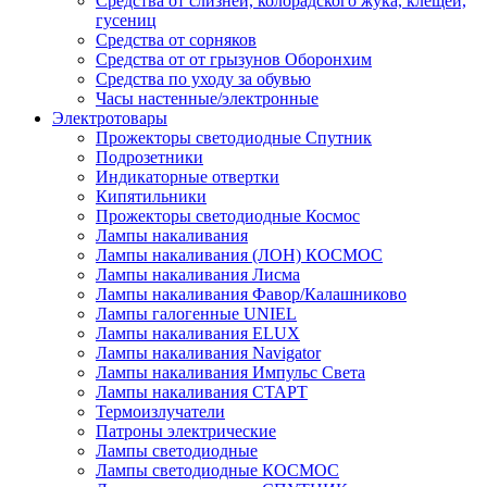
Средства от слизней, колорадского жука, клещей,
гусениц
Средства от сорняков
Средства от от грызунов Оборонхим
Средства по уходу за обувью
Часы настенные/электронные
Электротовары
Прожекторы светодиодные Спутник
Подрозетники
Индикаторные отвертки
Кипятильники
Прожекторы светодиодные Космос
Лампы накаливания
Лампы накаливания (ЛОН) КОСМОС
Лампы накаливания Лисма
Лампы накаливания Фавор/Калашниково
Лампы галогенные UNIEL
Лампы накаливания ELUX
Лампы накаливания Navigator
Лампы накаливания Импульс Света
Лампы накаливания СТАРТ
Термоизлучатели
Патроны электрические
Лампы светодиодные
Лампы светодиодные КОСМОС