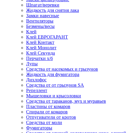
Шпагат/веревки
Жидкость для снятия лака
Замки навесные
Вентиляторы
Безмены/весы
Клей
Клей ЕВРОГАРАНТ
Клей Контакт
Клей Монолит
Клей Секунда
Перчатки х/б
Лупы
Средства от насекомых и грызунов
Жидкость для фумигатора
Дихлофос
Средства от от грызунов SA
Репеллент
Мышеловки и крысоловки
Средства от тараканов, мух и муравьев
Пластины от комаров
Спирали от комаров
Отпугиватели от кротов
Средства от моли
Фумигаторы