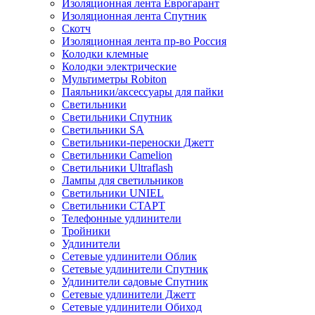
Изоляционная лента Еврогарант
Изоляционная лента Спутник
Скотч
Изоляционная лента пр-во Россия
Колодки клемные
Колодки электрические
Мультиметры Robiton
Паяльники/аксессуары для пайки
Светильники
Светильники Спутник
Светильники SA
Светильники-переноски Джетт
Светильники Camelion
Светильники Ultraflash
Лампы для светильников
Светильники UNIEL
Светильники СТАРТ
Телефонные удлинители
Тройники
Удлинители
Сетевые удлинители Облик
Сетевые удлинители Спутник
Удлинители садовые Спутник
Сетевые удлинители Джетт
Сетевые удлинители Обиход