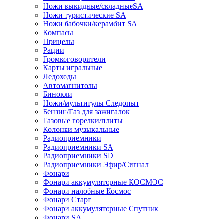
Ножи выкидные/складныеSA
Ножи туристические SA
Ножи бабочки/керамбит SA
Компасы
Прицелы
Рации
Громкоговорители
Карты игральные
Ледоходы
Автомагнитолы
Бинокли
Ножи/мультитулы Следопыт
Бензин/Газ для зажигалок
Газовые горелки/плиты
Колонки музыкальные
Радиоприемники
Радиоприемники SA
Радиоприемники SD
Радиоприемники Эфир/Сигнал
Фонари
Фонари аккумуляторные КОСМОС
Фонари налобные Космос
Фонари Старт
Фонари аккумуляторные Спутник
Фонари SA