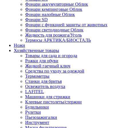
Фонари аккумуляторные Облик
Фонари кемпинговые Облик
Фонари налобные Облик
Фонари SD
Фонари с функцией защиты от животных
Фонари светодиодные Облик
Жидкость для розжига/Уголь
Термосы АРКТИКА/БИОСТАЛЬ
Ножи
Хозяйственные товары
Товары для сада и огорода
Рожки для обуви
Жидкий гаечный ключ
Средства по уходу за одеждой
Термометры
Станки для бритья
Освежитель воздуха
LAFITEL
Машинки для стрижки
Клеевые пистолеты/стержни
Будильники
Рулетки
Пьезозажигалки
Инструмент
Маски фильтрующие